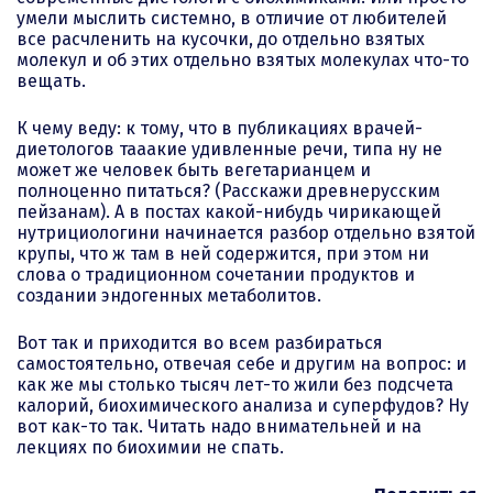
умели мыслить системно, в отличие от любителей
все расчленить на кусочки, до отдельно взятых
молекул и об этих отдельно взятых молекулах что-то
вещать.
К чему веду: к тому, что в публикациях врачей-
диетологов тааакие удивленные речи, типа ну не
может же человек быть вегетарианцем и
полноценно питаться? (Расскажи древнерусским
пейзанам). А в постах какой-нибудь чирикающей
нутрициологини начинается разбор отдельно взятой
крупы, что ж там в ней содержится, при этом ни
слова о традиционном сочетании продуктов и
создании эндогенных метаболитов.
Вот так и приходится во всем разбираться
самостоятельно, отвечая себе и другим на вопрос: и
как же мы столько тысяч лет-то жили без подсчета
калорий, биохимического анализа и суперфудов? Ну
вот как-то так. Читать надо внимательней и на
лекциях по биохимии не спать.