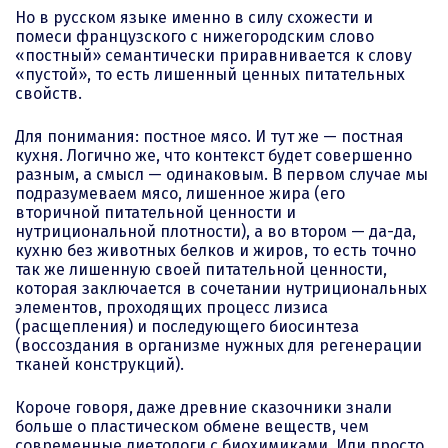
Но в русском языке именно в силу схожести и
помеси французского с нижегородским слово
«постный» семантически приравнивается к слову
«пустой», то есть лишенный ценных питательных
свойств.
Для понимания: постное мясо. И тут же — постная
кухня. Логично же, что контекст будет совершенно
разным, а смысл — одинаковым. В первом случае мы
подразумеваем мясо, лишенное жира (его
вторичной питательной ценности и
нутрициональной плотности), а во втором — да-да,
кухню без животных белков и жиров, то есть точно
так же лишенную своей питательной ценности,
которая заключается в сочетании нутрициональных
элементов, проходящих процесс лизиса
(расщепления) и последующего биосинтеза
(воссоздания в организме нужных для регенерации
тканей конструкций).
Короче говоря, даже древние сказочники знали
больше о пластическом обмене веществ, чем
современные диетологи с биохимиками. Или просто