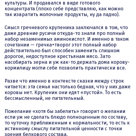
культуры. И продавался в виде готового
концентрата (плохо себе представляю, как можно
так извратить молочные продукты, ну да ладно).
Смысл гречневого крупеника заключался в том, что
даже древние русичи откуда-то знали про полный
набор незаменимых аминокислот. И именно в таком
сочетании — гречка+творог этот полный набор
действительно был способен заменить слишком
дорогое, недоступное крестьянам мясо. Зато
насобирать зерна и уж как-то держать дома корову-
кормилицу могли себе позволить практически все.
Разве что именно в контексте сказки между строк
читается: эта семья настолько бедная, что у них даже
коровы нет. Крупеник они едят «пустой». То есть
бессмысленный, не питательный.
Пожелание «хотя бы забелить» говорит о желании
если уж не сделать блюдо полноценным по составу,
то чуточку приближенным к нормальности, то есть к
истинному смыслу питательной ценности с точки
зрения белкового состава.