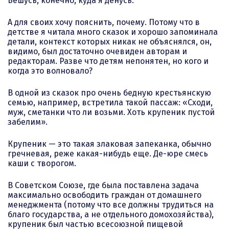
Бешусь, конечно, куда я денусь.
А для своих хочу пояснить, почему. Потому что в
детстве я читала много сказок и хорошо запоминала
детали, контекст которых никак не объяснялся, он,
видимо, был достаточно очевиден авторам и
редакторам. Разве что детям непонятен, но кого и
когда это волновало?
В одной из сказок про очень бедную крестьянскую
семью, например, встретила такой пассаж: «Сходи,
муж, сметанки что ли возьми. Хоть крупеник пустой
забелим».
Крупеник — это такая злаковая запеканка, обычно
гречневая, реже какая-нибудь еще. Де-юре смесь
каши с творогом.
В Советском Союзе, где была поставлена задача
максимально освободить граждан от домашнего
менеджмента (потому что все должны трудиться на
благо государства, а не отдельного домохозяйства),
крупеник был частью всесоюзной пищевой