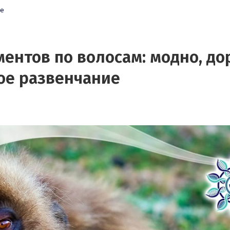
ие
ентов по волосам: модно, до
ое развенчание