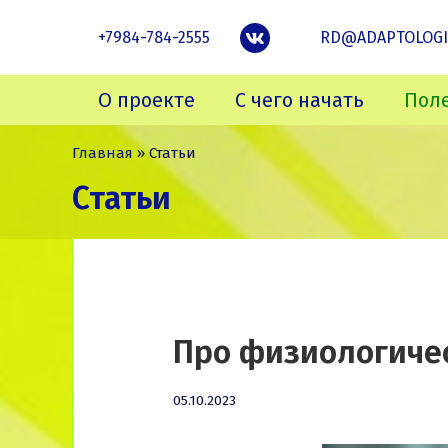
Skip
to
VK
+7984-784-2555
RD@ADAPTOLOGI
content
О проекте
С чего начать
Пол
Главная
»
Статьи
Статьи
Про физиологиче
01.03.2025
05.10.2023