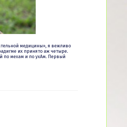
зательной медицины», я вежливо
адигме их принято аж четыре.
 по мехам и по ухАм. Первый