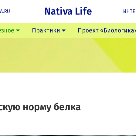
Nativa Life
A.RU
ИНТЕ
езное
Практики
Проект «Биологика
скую норму белка