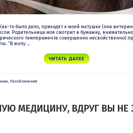
Как-то было дело, приходят к моей матушке (она ветерин
несли. Родительница моя смотрит в бумажку, внимательно
лерического темперамента совершенно несвойственно) про
ы. “В жопу …
ЧИТАТЬ ДАЛЕЕ
ание
,
Разоблачения
УЮ МЕДИЦИНУ, ВДРУГ ВЫ НЕ