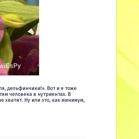
ля, дельфинчики!». Вот и я тоже
ям человека в нутриентах. В
е хватит. Ну или это, как минимум,