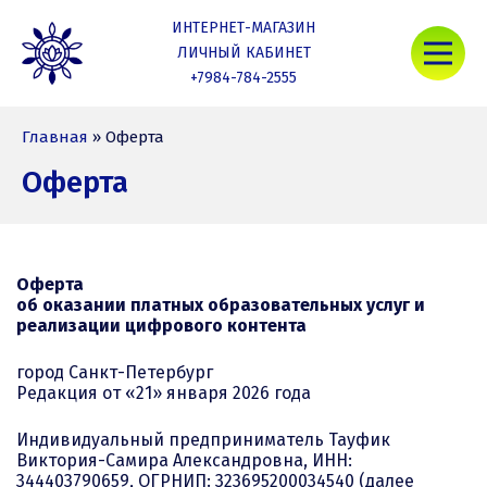
Skip
ИНТЕРНЕТ-МАГАЗИН
to
Mob
content
ЛИЧНЫЙ КАБИНЕТ
+7984-784-2555
Nativa Life
Главная
»
Оферта
Оферта
Оферта
об оказании платных образовательных услуг и
реализации цифрового контента
город Санкт-Петербург
Редакция от «21» января 2026 года
Индивидуальный предприниматель Тауфик
Виктория-Самира Александровна, ИНН:
344403790659, ОГРНИП: 323695200034540 (далее