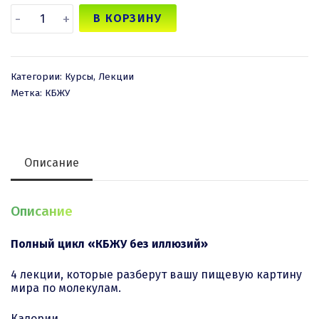
Количество
-
+
В КОРЗИНУ
товара
КБЖУ
без
иллюзий
Категории:
Курсы
,
Лекции
Метка:
КБЖУ
Описание
Описание
Полный цикл «КБЖУ без иллюзий»
4 лекции, которые разберут вашу пищевую картину
мира по молекулам.
Калории.