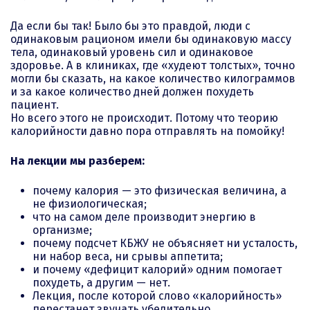
Да если бы так! Было бы это правдой, люди с
одинаковым рационом имели бы одинаковую массу
тела, одинаковый уровень сил и одинаковое
здоровье. А в клиниках, где «худеют толстых», точно
могли бы сказать, на какое количество килограммов
и за какое количество дней должен похудеть
пациент.
Но всего этого не происходит. Потому что теорию
калорийности давно пора отправлять на помойку!
На лекции мы разберем:
почему калория — это физическая величина, а
не физиологическая;
что на самом деле производит энергию в
организме;
почему подсчет КБЖУ не объясняет ни усталость,
ни набор веса, ни срывы аппетита;
и почему «дефицит калорий» одним помогает
похудеть, а другим — нет.
Лекция, после которой слово «калорийность»
перестанет звучать убедительно.