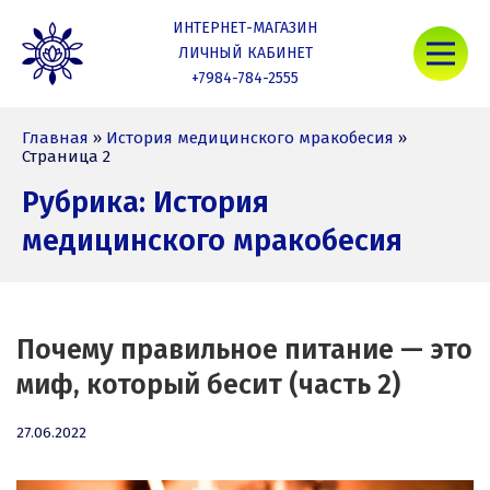
Skip
ИНТЕРНЕТ-МАГАЗИН
to
Mob
content
ЛИЧНЫЙ КАБИНЕТ
+7984-784-2555
Nativa Life
Главная
»
История медицинского мракобесия
»
Страница 2
Рубрика:
История
медицинского мракобесия
Почему правильное питание — это
миф, который бесит (часть 2)
27.06.2022
27.06.2022